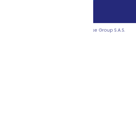
© 2024 Derechos Reservados por Inse Group S.A.S.