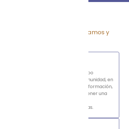
PQRS
Peticiones, Quejas, Reclamos y
Sugerencias
Petición
Solicitud de cualquier tipo
que realizan los clientes o la comunidad, en
la que puede estar el requerir información,
formular consultas, para obtener una
pronta
resolución de las mismas.
Queja