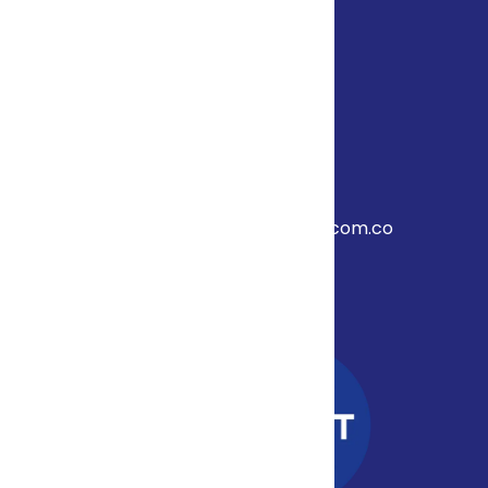
Puertos y Astilleros
Oil & Gas
Industria Pesada y Liviana
Contáctanos
+57 320 9028421
relacionescomerciales@inse.com.co
Av. 2 #20-50, San Luis, Cúcuta