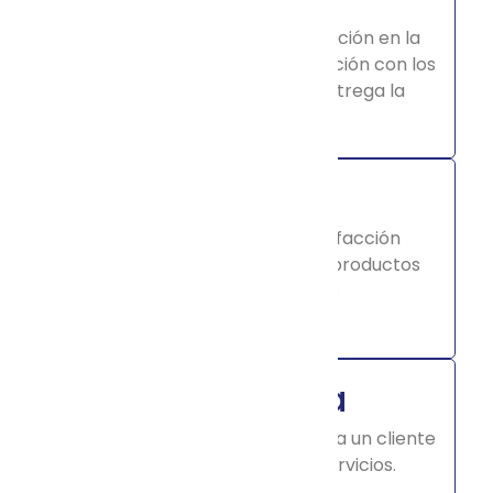
Manifestación por la insatisfacción en la
que generalmente no tiene relación con los
productos o servicios que entrega la
organización.
Reclamo
Manifestación de una insatisfacción
vinculada directamente a los productos
o servicios prestados
por la organización.
Sugerencia
Consejo o propuesta que formula un cliente
para el mejoramiento de servicios.