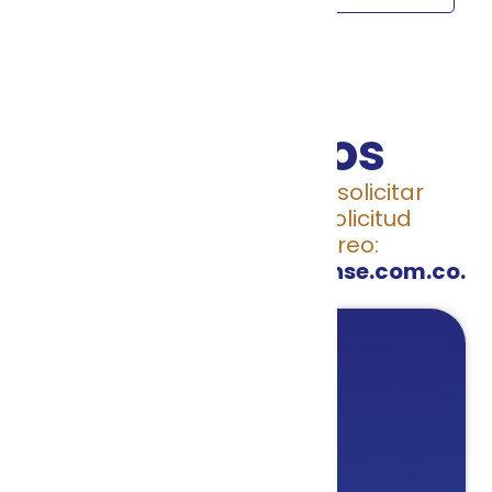
Escríbenos
Para radicar tus
PQRS
o solicitar
información, envía tu solicitud
directamente al correo:
relacionescomerciales@inse.com.co.
WhatsApp
+57 320 9028421