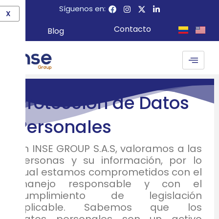
Ir
F
I
X
L
Síguenos en:
X
a
n
-
i
al
c
s
t
n
contenido
Contacto
Blog
e
t
w
k
b
a
i
e
o
g
t
d
o
r
t
i
k
a
e
n
m
r
-
i
n
Protección de Datos
Personales
En INSE GROUP S.A.S, valoramos a las
personas y su información, por lo
cual estamos comprometidos con el
manejo responsable y con el
cumplimiento de legislación
aplicable. Sabemos que los