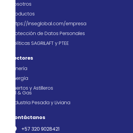
f
Nosotros
Productos
https://inseglobal.com/empresa
Protección de Datos Personales
Políticas SAGRILAFT y PTEE
Sectores
Minería
Energía
Puertos y Astilleros
Oil & Gas
Industria Pesada y Liviana
Contáctanos
+57 320 9028421