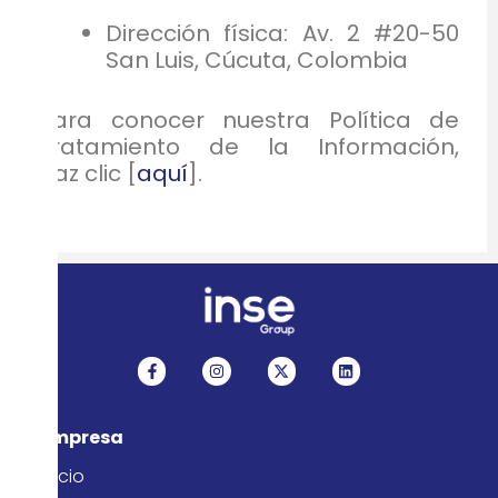
Dirección física: Av. 2 #20-50
San Luis, Cúcuta, Colombia
Para conocer nuestra Política de
Tratamiento de la Información,
haz clic [
aquí
].
F
I
X
L
a
n
-
i
c
s
t
n
e
t
w
k
b
a
i
e
Empresa
o
g
t
d
o
r
t
i
k
a
e
n
Inicio
-
m
r