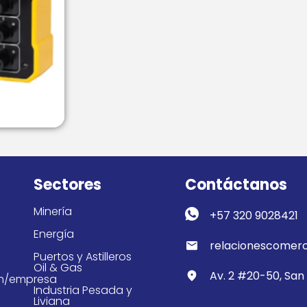
Sectores
Contáctanos
Minería
+57 320 9028421
Energía
relacionescomerc
Puertos y Astilleros
Oil & Gas
Av. 2 #20-50, San 
om/empresa
Industria Pesada y
Liviana