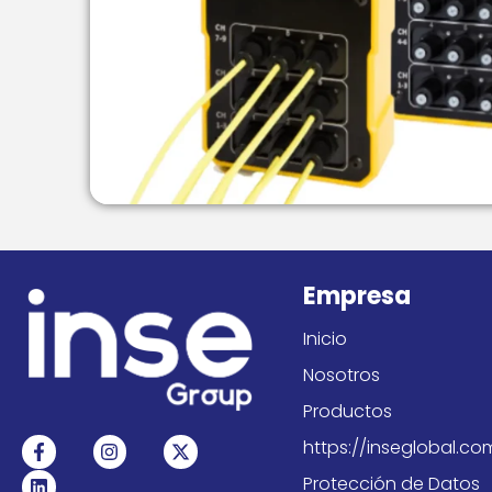
Empresa
Inicio
Nosotros
Productos
F
L
I
X
https://inseglobal.c
a
i
n
-
c
n
s
t
Protección de Datos