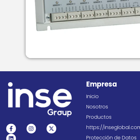
Empresa
Inicio
Nosotros
Productos
F
L
I
X
https://inseglobal.c
a
i
n
-
c
n
s
t
Protección de Datos