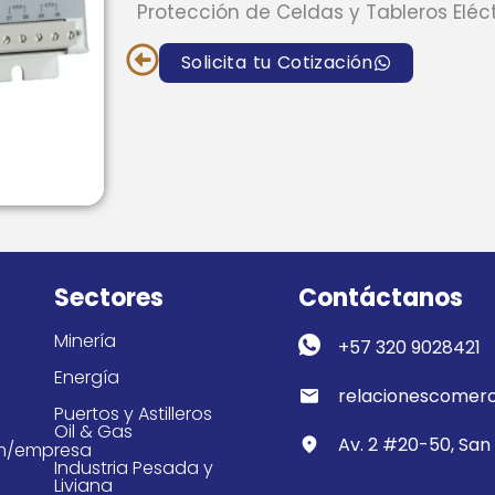
Protección de Celdas y Tableros Eléct
Solicita tu Cotización
Sectores
Contáctanos
Minería
+57 320 9028421
Energía
relacionescomerc
Puertos y Astilleros
Oil & Gas
Av. 2 #20-50, San 
om/empresa
Industria Pesada y
Liviana