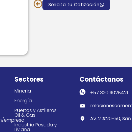
Solicita tu Cotización
Sectores
Contáctanos
Minería
+57 320 9028421
Energía
relacionescomerc
Puertos y Astilleros
Oil & Gas
Av. 2 #20-50, San 
om/empresa
Industria Pesada y
Liviana