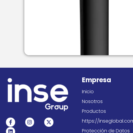
Empresa
Inicio
Nosotros
Productos
F
L
I
X
https://inseglobal.c
a
i
n
-
c
n
s
t
Protección de Datos