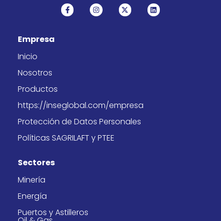
F
I
X
L
a
n
-
i
c
s
t
n
e
t
w
k
b
a
i
e
Empresa
o
g
t
d
o
r
t
i
k
a
e
n
Inicio
-
m
r
f
Nosotros
Productos
https://inseglobal.com/empresa
Protección de Datos Personales
Políticas SAGRILAFT y PTEE
Sectores
Minería
Energía
Puertos y Astilleros
Oil & Gas