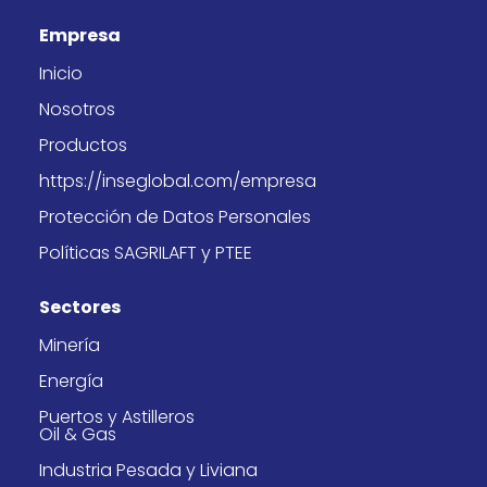
e
t
w
k
b
a
i
e
Empresa
o
g
t
d
o
r
t
i
k
a
e
n
Inicio
-
m
r
f
Nosotros
Productos
https://inseglobal.com/empresa
Protección de Datos Personales
Políticas SAGRILAFT y PTEE
Sectores
Minería
Energía
Puertos y Astilleros
Oil & Gas
Industria Pesada y Liviana