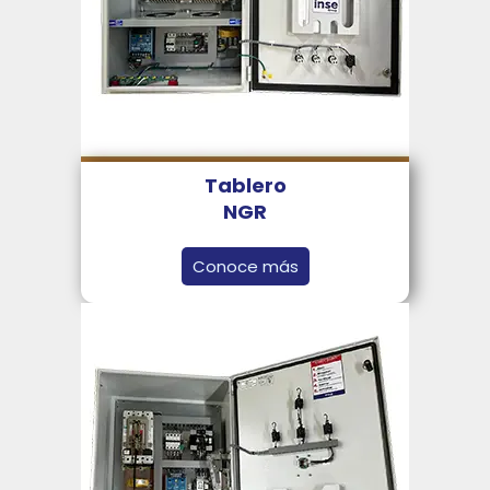
Tablero
NGR
Conoce más