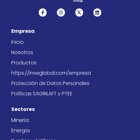
F
I
X
L
a
n
-
i
c
s
t
n
e
t
w
k
b
a
i
e
Empresa
o
g
t
d
o
r
t
i
k
a
e
n
Inicio
-
m
r
f
Nosotros
Productos
https://inseglobal.com/empresa
Protección de Datos Personales
Políticas SAGRILAFT y PTEE
Sectores
Minería
Energía